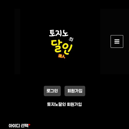
콘
텐
츠
로
건
너
뛰
기
로그인
회원가입
토지노달인 회원가입
아이디 선택
*