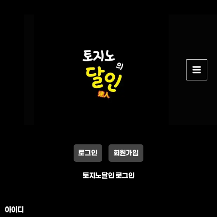
콘
텐
츠
로
건
너
뛰
기
로그인
회원가입
토지노달인 로그인
아이디