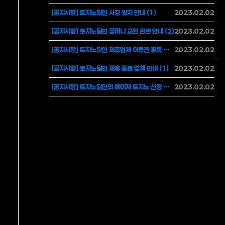
[공지사항] 토지노달인 사칭 방지 안내
(1)
2023.02.02
[공지사항] 토지노달인 꽁머니 교환 관련 안내
(2)
2023.02.02
[공지사항] 토지노달인 제휴업체 이용전 필독 사항
2023.02.02
(1)
[공지사항] 토지노달인 제휴 종료 업체 안내
(1)
2023.02.02
[공지사항] 토지노달인의 메이저 토지노 선정 기준 안내
2023.02.02
(2)