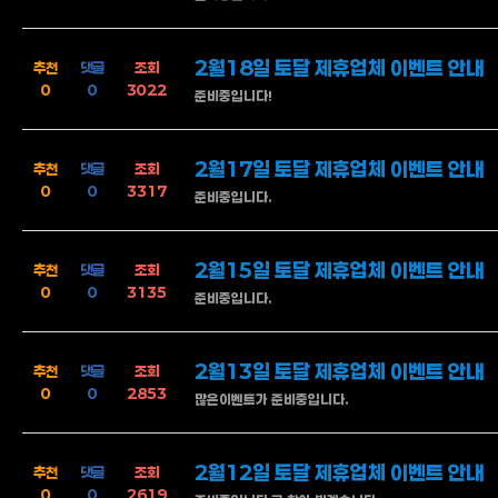
2월18일 토달 제휴업체 이벤트 안내
추천
댓글
조회
0
0
3022
준비중입니다!
2월17일 토달 제휴업체 이벤트 안내
추천
댓글
조회
0
0
3317
준비중입니다.
2월15일 토달 제휴업체 이벤트 안내
추천
댓글
조회
0
0
3135
준비중입니다.
2월13일 토달 제휴업체 이벤트 안내
추천
댓글
조회
0
0
2853
많은이벤트가 준비중입니다.
2월12일 토달 제휴업체 이벤트 안내
추천
댓글
조회
0
0
2619