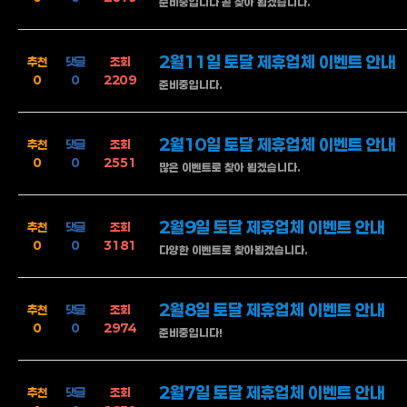
준비중입니다 곧 찾아 뵙겠습니다.
2월11일 토달 제휴업체 이벤트 안내
추천
댓글
조회
0
0
2209
준비중입니다.
2월10일 토달 제휴업체 이벤트 안내
추천
댓글
조회
0
0
2551
많은 이벤트로 찾아 뵙겠습니다.
2월9일 토달 제휴업체 이벤트 안내
추천
댓글
조회
0
0
3181
다양한 이벤트로 찾아뵙겠습니다.
2월8일 토달 제휴업체 이벤트 안내
추천
댓글
조회
0
0
2974
준비중입니다!
2월7일 토달 제휴업체 이벤트 안내
추천
댓글
조회