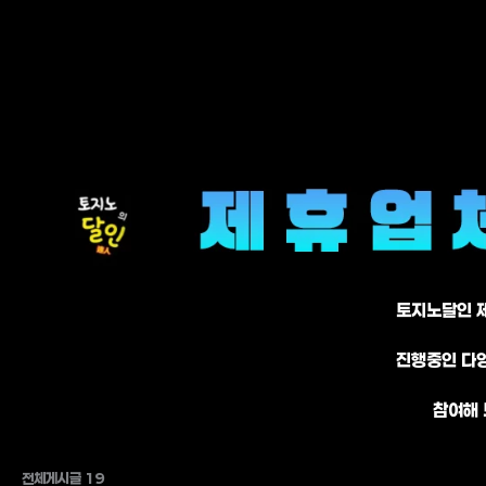
토지노달인 
진행중인 다
참여해 
전체게시글 19