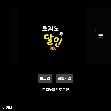
콘
텐
츠
로
건
너
뛰
기
로그인
회원가입
토지노달인 로그인
아이디