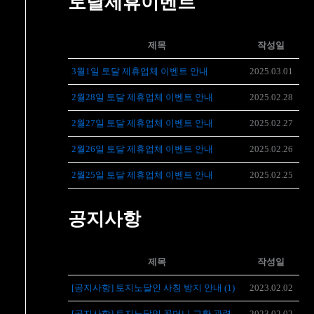
토달제휴이벤트
제목
작성일
3월1일 토달 제휴업체 이벤트 안내
2025.03.01
2월28일 토달 제휴업체 이벤트 안내
2025.02.28
2월27일 토달 제휴업체 이벤트 안내
2025.02.27
2월26일 토달 제휴업체 이벤트 안내
2025.02.26
2월25일 토달 제휴업체 이벤트 안내
2025.02.25
공지사항
제목
작성일
[공지사항] 토지노달인 사칭 방지 안내
(1)
2023.02.02
[공지사항] 토지노달인 꽁머니 교환 관련 안내
2023.02.02
(2)