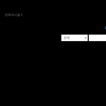
전체게시글 0