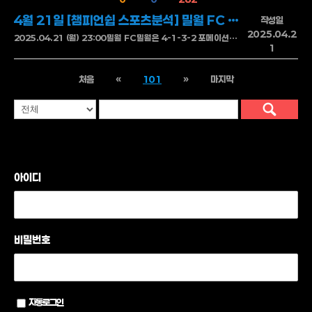
4월 21일 [챔피언쉽 스포츠분석] 밀월 FC VS 노리치 시티 FC
작성일
2025.04.2
2025.04.21 (월) 23:00밀월 FC밀월은 4-1-3-2 포메이션을 기반으로 한 강력한 전방 압박과 빠른 전개 속도에 특화된 전술을 운영합니다. 이바노비치는 제공권과 연계 능력을 모두 갖춘 타깃형 스트라이커로 공격을 이끌고 있으며, 코번은 왕성한 활동량을 바탕으로 전방 압박과 세컨드 볼 회수에 강점을 보입니다. 측면의 아지즈는 크로스 타이밍과 돌파 능력이 뛰어나며, 특히 역습 상황에서 날카로운 전개를 통해 찬스를 만들어냅니다. 밀월은 홈 경기에서 전방 압박 강도와 중원 리바운드 장악력, 그리고 세트피스 득점력에서 뚜렷한 강점을 보이며, 강한 수비 집중력과 피지컬 싸움에서도 상대를 압도하는 경향이 있습니다.노리치 시티 FC노리치 시티는 3-1-4-2 포메이션을 중심으로 한 점유율 중심의 패스 전개를 추구하지만, 템포 조절과 압박 회피 능력에서 명확한 약점을 드러냅니다. 보르하는 기동력을 바탕으로 수비 라인을 흔들 수 있으나 공격 전개에 자주 고립되고, 사전트는 결정력은 갖췄지만 지원 부족으로 위협적인 장면을 만드는 데 한계가 있습니다. 슬리만은 중원 조율 역할을 맡고 있으나, 수비 전환 속도가 느려 상대 역습에 취약하며, 오버래핑 이후 복귀가 늦어 후방 커버에 허점을 남깁니다. 최근 경기에서는 수비 라인 간격 조절 실패와 2선 수비 커버 부재로 인해 후반 집중력 저하와 실점이 반복되고 있는 상황입니다.밀월은 홈에서의 저돌적인 스타일이 매력적인 팀입니다. 하지만 공격의 마무리에서 날카로움이 떨어지고 경기 후반으로 갈수록 수비 집중력도 흐려지는 모습. 노리치는 기술적인 중원 조합과 날카로운 침투 플레이로 상대의 허를 찌르는데 능합니다. 특히 빠른 측면 전개와 연계 패스가 잘 살아날 경우 밀월의 수비 조직을 쉽게 무너뜨릴 수 있죠. 밀월이 홈의 열기를 등에 업고 밀어붙이겠지만 노리치의 패턴이 끊기지 않는다면 원정 승리도 가능해 보입니다. 어느 쪽이든 한 골 승부가 될 가능성이 높습니다.밀월 FC 승핸디캡 밀월 FC 승언더
1
처음
«
101
»
마지막
아이디
비밀번호
자동로그인