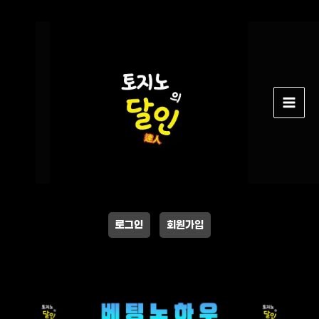
콘
텐
츠
로
건
너
뛰
기
로그인
회원가입