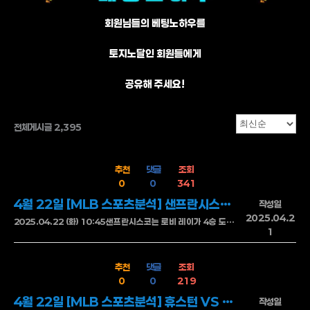
회원님들의 베팅노하우를
토지노달인 회원들에게
공유해 주세요!
전체게시글 2,395
추천
댓글
조회
0
0
341
4월 22일 [MLB 스포츠분석] 샌프란시스코 vs 밀워키
작성일
2025.04.2
2025.04.22 (화) 10:45샌프란시스코는 로비 레이가 4승 도전에 나선다.필라델피아 원정에서 4이닝 4실점의 부진한 투구를 보여준 레이 그러나 홈에서는 비교적 나은 모습을 보여주었다 불펜에서는 벌랜더가 훌륭한 투구를 보여주었으나 워커가 9회에 4실점을 내주며 결국 무너졌다 타선은 에인절스 투수진을 상대로 일정한 점수를 얻었지만, 핵심 키쿠치 상대에서는 아쉬운 부분을 보여주었다 밀워키는 퀸 프리스터가 시즌 2승에 도전한다디트로이트와 홈 경기에서 5이닝 1안타 무실점의 호투로 승리를 거둔 프리스터트레이드 이후 완전히 새로운 투수로 변모하여, 디트로이트전에서 5이닝 1안타 무실점의 인상적인 성적을보여주었다 원정이라점이 걸리기는 하지마 , 현재투구를 보았을때 5이닝은 거뜬히 문제가 없을것 이다 불펜은 최근 경기에서 긴 이닝을 소화하며 체력을 보존하는 데 성공하였고, 타선은 오클랜드를 상대로 폭발적인 공격을 펼쳐 14득점을 기록했지만, 원정에서도 통할지 의문이다 밀워키는 원정에서 타선이 침묵하는 경우가 많고 장타 없이 득점을 만들어내는 데 한계가있어보인다 세트플레이 대응과 주루 리스크가 크다는 점도 불안 요소로 보인다 샌프란시스코는 홈에서 수비,볼페,타선까지 안정된 균형을 유지하면서 흐름을 놓치지 않는 모습 한 번 리드를 잡으면 마무리 능력이 확실한 팀이라 후반 역전이 어려울것이다 샌프란시스코 승언더
1
추천
댓글
조회
0
0
219
4월 22일 [MLB 스포츠분석] 휴스턴 VS 토론토
작성일