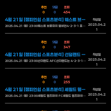
추천
댓글
조회
0
0
454
4월 21일 [챔피언쉽 스포츠분석] 웨스트 브로미치 앨비언 VS 더비 카운티 FC
작성일
2025.04.2
2025.04.21 (월) 23:00웨스트 브로미치 앨비언4-2-3-1 포메이션을 기반으로 한 웨스트 브로미치 팀은 좌우 밸런스와 전방 압박을 조화롭게 조합하고 있습니다. 랭크셔는 세트피스와 중거리 슈팅에서 위협적인 능력을 보여주며, 어헌-그랜트는 박스 내 위치 조율과 마무리 능력이 뛰어나죠. 펠로우즈는 측면 공격에서의 크로스 정확도와 1대1 돌파 능력이 뛰어나며, 역습 상황에서 결정력 있는 전환을 시도합니다. 전체적으로 균형 잡힌 전술을 통해 경기를 주도할 가능성이 높은 팀입니다.더비 카운티 FC더비 카운티는 3-4-3 포메이션을 채택하여 수비적 안정성을 추구하고 있지만, 구조적인 압박과 간격 유지에서 약점을 보이고 있습니다. 하네스는 창의적인 전개 능력을 지녔지만, 볼 소유 시간이 길어져 상대 압박에 쉽게 노출되곤 합니다. 멘데즈-레잉은 빠른 스피드를 자랑하지만, 연계 부분에서 부족함을 드러내며, 공격 상황에서의 위협을 충분히 발휘하지 못합니다. 예이츠는 제공권에서 강점을 보이지만, 박스 외부에서의 움직임과 압박 회피 능력이 부족하며, 공격 루트가 예측 가능하고 고립되는 경우가 많습니다. 후반으로 갈수록 3백 라인의 전환 속도가 느려지며, 측면 수비 커버와 세컨드 볼 대응에서 취약한 모습을 보입니다.웨스트 브롬위치는 홈 경기에서 강력한 압박과 빠른 역습을 통해 상대를 몰아붙이는 데 능합니다. 최근 중원 장악력도 눈에 띄게 좋아졌고 후반 교체 카드도 알차게 활용되고 있는 모습입니다. 반면 더비 카운티는 전통적으로 전술적 균형감이 좋은 팀이지만 이번 시즌 원정 경기에서는 날카로움이 다소 약해진 모습입니다. 특히 실점 이후 흔들리는 시간이 길어지는 경향이 있죠. 이 경기는 웨스트 브롬이 초반부터 몰아붙일 가능성이 높고 더비가 수비적으로 버티다가 역습 찬스를 노리는 전개가 예상됩니다. 하지만 현재 흐름과 분위기로 봤을 때 웨스트 브롬의 승리가 좀 더 현실적인 결과입니다.웨스트 브로미치 앨비언 승핸디캡 웨스트 브로미치 앨비언 승언더
1
추천
댓글
조회
0
0
347
4월 21일 [챔피언쉽 스포츠분석] 선덜랜드 AFC VS 블랙번 로버스
작성일
2025.04.2
2025.04.21 (월) 23:00선더랜드 AFC선더랜드는 4-2-3-1 포메이션을 기반으로 한 구조적인 완성도가 뛰어나며, 전술적으로 전방 압박과 중원 탈압박을 균형 있게 활용합니다. 엘리에제르 마옌다는 측면에서의 돌파 능력과 볼 운반 능력으로 팀의 흐름을 주도하며, 왓슨은 중원에서 안정적인 기둥 역할을 하며 공수 전환을 효과적으로 수행합니다. 로버츠는 중앙에서의 전방 연계와 유연한 공간 활용으로 팀을 이끄는 역할을 하며, 중거리 슛으로도 골망을 위협합니다. 홈 경기에서는 세트피스 활용과 박스 침투 타이밍이 안정적이며, 전체적인 전개 속도도 매우 부드럽습니다.블랙번 로버스블랙번은 또한 4-2-3-1 포메이션을 채택하고 있지만, 전반적인 전술적 완성도에서 한계를 드러내고 있습니다. 오하시는 전방에서 활발한 움직임을 보이지만 연계 과정에서 끊기는 경우가 많아 공격 흐름이 막히는 경향이 있습니다. 돌란은 탈압박 시도에서 볼 소유 유지력이 부족해 중원에서 자주 볼을 잃는 문제를 안고 있습니다. 켄트웰은 패스 선택이 예측 가능하고 템포 조절 능력이 부족해 빠른 압박에 취약합니다. 특히 후반전에선 세컨드 볼 대응과 측면 커버 능력이 약해져 수비 조직력이 떨어지며, 이로 인해 실점이 잦아지는 양상을 보입니다.선더랜드는 최근 몇 경기에서 경기력의 널뛰기가 심해졌습니다. 날카로운 전방 침투는 살아있지만 수비 전환 속도와 중원 장악력에서 불안한 모습을 보이고 있습니다. 블랙번은 비교적 짜임새 있는 전개와 안정적인 수비가 강점이지만 득점력에서는 여전히 갈증이 있는 팀. 양 팀 모두 수비보다 공격이 먼저인 성향을 가지고 있기에 경기 자체는 오픈된 흐름이 될 가능성이 큽니다. 선더랜드가 홈 이점을 살려 기세를 잡을 수 있다면 2-1 정도의 타이트한 승리를 기대할 수 있습니다. 하지만 블랙번도 맞불 전략으로 대응한다면 2-2 무승부 같은 스코어도 충분히 그려볼 수 있습니다.선덜랜드 AFC 승핸디캡 선덜랜드 AFC 승언더
1
추천
댓글
조회
0
0
255
4월 21일 [챔피언쉽 스포츠분석] 셰필드 웬즈데이 FC VS 미들즈브러 FC
작성일
2025.04.2
2025.04.21 (월) 23:00셰필드 웬즈데이 FC셰필드 웬즈데이는 수비 안정성과 중원의 수적 균형을 중시하는 4-2-3-1 포메이션을 채택합니다. 패터슨은 압박과 제공권에서 일정 수준의 역할을 하지만, 득점 부분에서 결정력이 부족합니다. 암스트롱은 활발한 탈압박을 시도하지만 패스 성공률이 낮아 전개 연결 부분에서 아쉬움을 남깁니다. 가사마는 활동량이 많지만 전방 공격 루트가 단조로워 위협적인 상황을 만들어내기 어렵습니다.미들즈브러 FC미들즈브러는 4-2-3-1 포메이션을 사용하며, 공격 전개와 압박 구조에서 높은 조직력과 위협을 보여줍니다. 콘웨이는 직선적인 침투와 골 결정력에서 뛰어나며, 아자즈는 중원에서 탈압박과 전진 패스를 통해 공격을 이끌어내는 주축입니다. 휘태커는 중거리 슈팅과 세트피스 상황에서 높은 위협을 제공하며, 넓은 활동 반경으로 수비 전환 시에도 큰 기여를 합니다. 미들즈브러는 2선과 3선의 유기적인 연계를 바탕으로 안정적인 경기를 펼치며, 깊은 수비 라인을 상대로도 득점 기회를 창출합니다.셰필드는 홈에서 투지를 바탕으로 수비적인 경기를 펼치며 상대의 리듬을 끊는 데 능합니다. 다만 공격 전개가 제한적이고 위협적인 장면을 자주 만들어내는 타입은 아닙니다. 미들즈브러는 최근 공격진의 폭발력이 눈에 띄고 있으며 박스 근처에서 창의적인 패스와 슈팅으로 분위기를 바꾸는 능력이 있습니다. 셰필드가 초반부터 밀집 수비로 나올 가능성이 크고 미들즈브러는 인내심 있게 경기를 풀어가야 할 필요가 있습니다. 전반에 고전하더라도 후반에는 확실히 한두 번의 찬스가 생길 경기. 미들즈브러가 1-0 또는 2-1로 승리를 가져갈 확률이 더 높아 보입니다.미들즈브러 FC 승핸디캡 미들즈브러 FC 승오버
1