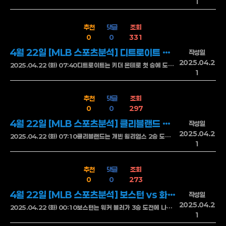
1
추천
댓글
조회
0
0
331
4월 22일 [MLB 스포츠분석] 디트로이트 VS 샌디에고
작성일
2025.04.2
2025.04.22 (화) 07:40디트로이트는 키더 몬테로 첫 승에 도전한다 밀워키 원정에서 5이닝 5실점의 부진으로 패배를 당한 몬테로는 작년의 모습과 같아보인다 초반 홈 경기 부진도 여전히 극복하지 못하고 있다 타선은 와카와 린치를 상대로 3점을 냈지만, 득점권에서 집중력 저하를 보였고, 라일리 그린의 부진이상당히 문제이다 샌디에이고는 랜디 바즈퀘즈가 2승 도전에 나선다. 컵스와 홈 경기에서 5이닝 1실점의 호투를 보여준 바즈퀘즈 안정적인 투구를 보여주며 불펜은 딜란 시즈가 5이닝 2실점 후 4이닝 무실점으로 운영을 완벽히 했으며, 제이슨 아담의 조기 투입이 효과적으로 보였다 디트로이트는 마운드가 안정돼 있는 듯하지만 샌디에이고의 파워 타선에는 취약한 모습좌타자 상대 실점률이 높은 점이 변수로 보인다 샌디에이고는 중심 타선이 폭발력을 유지 중이며 원정에서도 득점력이 떨어지지않으며, 초반부터 적극적으로 점수를 뽑아내는 전개가 예상되며 디트로이트가 대처하지 못한다면 중후반 대량 실점이 나올 가능이 있어보인다 샌디에이고 승언더
1
추천
댓글
조회
0
0
297
4월 22일 [MLB 스포츠분석] 클리블랜드 vs 뉴욕 양키스
작성일
2025.04.2
2025.04.22 (화) 07:10클리블랜드는 개빈 윌리엄스 2승 도전에 나선다볼티모어 원정에서 6.2이닝 5실점의 부진으로 패배하였다 홈에서는 안정적인 투구를보여주지만 ,원정에서는 부진한 모습을 보여주고 있다 타선은 최근 상대팀을 상대로 나쁘지 않은 모습을 보이고 있지만, 특히 핵심 타자인 만자르도의 부진이 문제로 보인다 뉴욕 양키는 클라크 슈미트가첫 승을 향해 노력하고 있다 캔자스시티와 홈 경기에서 5.2이닝 3실점의 투구를 보여준 클라크 첫 등판에서 무난한 투구를 선보였고, 원정에서의 강점을 살려 기대를 해봐도 좋을것이다 불펜은 맥스 프리드와 크루즈가 투구를 통해 안정적인 모습을 보여준다 클리블랜드는 최근 타선의 기복이 다소 뚜렷하지만 홈에서의 집중도는 나쁘지 않아보인다 뉴욕 양키스는 클러치 상황에서의 해결력이 압도적인 모습을 보인다 중후반 교체 카드의 효과가 뛰어나며 홈런 한 방으로 경기 분위기를 바꾸는 능력은 여전히 리그 최상위권의 모습을 보여준다 후반 집중력에서 앞서는 양키스 쪽 우세 가능성이 높아 보인다 뉴욕양키스 승언더
1
추천
댓글
조회
0
0
273
4월 22일 [MLB 스포츠분석] 보스턴 vs 화이트삭스
작성일
2025.04.2
2025.04.22 (화) 00:10보스턴는 워커 뷸러가 3승 도전에 나선다탬파베이 원정에서 5이닝 3안타 2실점의 투구로 승리를 거둔 뷸러는 현재 안정적인 모습을 보여주고 있다 홈 낮경기는 그에게 한번더 승리를 기대해볼만한 도전이다 화이트삭스는 조나단 캐넌이 첫승에 도전한다 오클랜드와 홈 경기에서 4.1이닝 3안타 무실점의 투구를 보여준 캐넌은 홈에서는 강하나 원정에서 약한 모습을 보여주었다 보스턴은 최근 홈에서 집중력 있는 타격과 중후반 불펜 운영으로 흐름을 확실히 장악하고 있으며, 화이트삭스는 수비 실책과 투수진 기복이 반복되며 자멸하는 모습을 보이고 있다 전체적으로 보스턴의 승리 가능성이 더 높아보인다 보스턴 승 언더
1