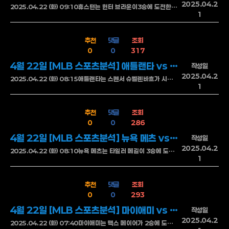
2025.04.2
2025.04.22 (화) 09:10휴스턴는 헌터 브라운이3승에 도전한다.세인트루이스 원정에서 6이닝 4안타 무실점의 호투로 승리를 거둔 브라운경기 연속 6이닝 2실점 이하의 안정된 투구를 이어가며 팀의 상승세맡고 있다원정에서 강한모습을 보였으나, 이번 홈에서도 기대를 해본다 다만,불펜이 믿을 만한 자원을 보유하고 있지 않아 불안해 보이며,타선은 딜란 시즈 상대로 2점에 그쳐 활약이 부진했는데, 이는 전체적으로 타격의 위력이 기대 이하의 보인다는것토론토는 케빈 가즈먼이 3승 도전에 나선다.애틀랜타와 홈 경기에서 6이닝 2실점의 호투로 승리를 거둔 가즈먼, 시즌 꾸준한 성적을 보여주며, 특히 야간 경기에서 뛰어난 모습을 보이고 있다 불펜은 최근 불안한 모습을 보여주고 있어 믿기 힘들며, 타선도 득점권에서 부진한 경기력을 보이며, 원정에서의 성적이 여전히 좋지 않다휴스턴은 홈 타선의 응집력과 후반 불펜 리스크 관리에서 명확한 강점을가진 팀이다 클러치 상황에서의 집중력과 타선의 좌우 밸런스가 토론토보다 우위의 모습을 보인다 토론토는 최근 원정 경기에서 마운드의 기복과 수비 불안이 겹치며 고전하고 있다 휴스턴이 초반 리드를 잡고 여유 있게 점수를 운영한다면 후반에 토론토가 추격하기는 힘들어 보인다 휴스턴 승언더
1
추천
댓글
조회
0
0
317
4월 22일 [MLB 스포츠분석] 애틀랜타 vs 세인트루이스
작성일
2025.04.2
2025.04.22 (화) 08:15애틀랜타는 스펜서 슈벨렌바흐가 시즌 2승에 도전한다 토론토 원정에서 4.2이닝 6실점의 부진으로 패배를 당한 슈벨렌바흐 원정에서 무너졌었다 홈에서 안정적인 투구를 보여준 경향이 있어서 기대해볼만 하다 불펜에서는 그랜트 홈즈와 피어스 존슨이 활약하였다 타선은 홈런으로 득점을 올리며 경기력을 회복 중이고, 특히 홈에서의 타격이 좋은 모습을 보였다세인트루이스는 에릭 페디가 시즌2승 도전에 나선다.휴스턴과 홈 경기에서 6이닝 1실점의 호투를 하고도 타선의 부진으로 패배를당했다 불펜의 불안한 면모가 계속 드러나고 있습니다. 접전 상황에서의 약점을 보여주고 있으며, 타선도 득점권에서 부진한 모습을 보여주고 있다 애틀랜타는 선발 스트라이더의 이닝 소화력과 구위 모두 뛰어난 상태이며 홈에서의 응집력 높은 타선이 뒷받침해준다 세인트루이스는 불펜 승계주자 실점률이 높고 장타에 의존하는 흐름이 지나치게 반복되며,애틀랜타는 초반 리드를 잡으면 중후반 안정적으로 마무리할 수 있는 팀의 모습,세인트루이스가 초반 대응에 실패할 경우 일방적인 흐름으로 이어질것이다 애틀랜타 승언더
1
추천
댓글
조회
0
0
286
4월 22일 [MLB 스포츠분석] 뉴욕 메츠 vs 필라델피아
작성일
2025.04.2
2025.04.22 (화) 08:10뉴욕 메츠는 타일러 메길이 3승에 도전한다 미네소타 원정에서 5이닝 4실점의 부진으로 패배를 당한 매길 투구의 내용이 갈수록 나빠지고있다 최근 2경기 연속 흔들리는 투구를 보여주며, 불안한 모습을 보이고 있다 안정적인 수비를 보여줘야 메길이 제 실력을 발휘할 수 있을거라 생각이 든다 불펜진은 클레이 홈즈의 안정적인 투구가 인상적으로 다가왔다 타선 역시 홈에서 강한 모습을 유지 중이며 최근 경기에서 7점을 올리는 등 공격력이 꾸준한 모습을 보여주고 있다 필라델피아는 애런 놀라가 시즌 첫승 도전한다 극심한 부진에 빠져 있으며,최근 등판에서도 5.1이닝 7실점으로 무너지며 반등의 기미를 보이지 못하고 있는 상황불펜진 역시 러자르도가 선발로 잘 던졌음에도 불구하고 커커링과 스트람이 결정적인 실점을 하며 팀 전체가 흔들리는 모습을 보이고 있다 타선은 나쁘지 않은 집중력을 보였지만, 원정 경기에서는 홈런 생산이 더 필요할것이다 뉴욕메츠 승 오버
1
추천
댓글
조회
0
0
293
4월 22일 [MLB 스포츠분석] 마이애미 vs 신시내티
작성일
2025.04.2
2025.04.22 (화) 07:40마이애미는 맥스 메이어가 2승에 도전한다.애리조나와 홈 경기에서 6이닝 3실점의 투구로 패배를 당한 메이어 6이닝 3실점으로 패했지만 투구내용을 보면 충분히 가능성이 있다 불펜에서는 길리스피가 4실점을 허용했지만, 깁슨이 2.1이닝 무실점으로 좋은 모습을 보였다 타선은 필라델피아 불펜 상대로 7점을 뽑아내며 홈에서 상위 타선의강한 모습을 기대해본다 신시내티는 닉 로돌로가 등판하여 3승에 도전한다.월요일 경기 등판 예정이었던 로돌로는 개인적인 사정으로 등판이 하루 미뤄졌었다 시애틀과 홈 경기에서 부진한 모습을보여주었다 불펜 데이에 강점을 보여왔고, 타선은 볼티모어 투수진을 압도하며 홈런 3방을 포함한 24득점을 기록했다. 오스틴 윈스는 인생 경기를 펼쳤다.마이애미는 불펜과 수비 안정감에서 허점이 보이며 전체적인 흐름이 단조로우며,신시내티는 클러치 상황 대응력이 뛰어나고 장타력까지 살아나고 있는모습이다 주자 있을 때 집중력이 높아 득점 루트를 다양하게 가져가며, 마이애미는 홈에서도 득점 루트가 제한적이고 수비 실책이 자주 나오는 것이 문제. 신시내티가 꾸준히 점수를 쌓는다면 마이애미는 떨어지는 모습을 보일것이다 마이애미 승오버