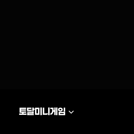
토달미니게임