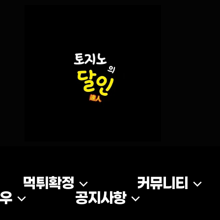
먹튀확정
커뮤니티
우
공지사항