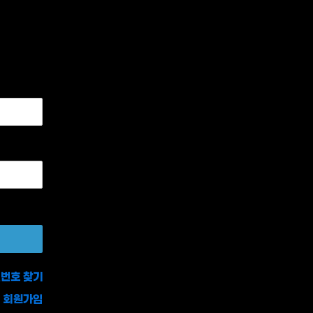
번호 찾기
회원가입