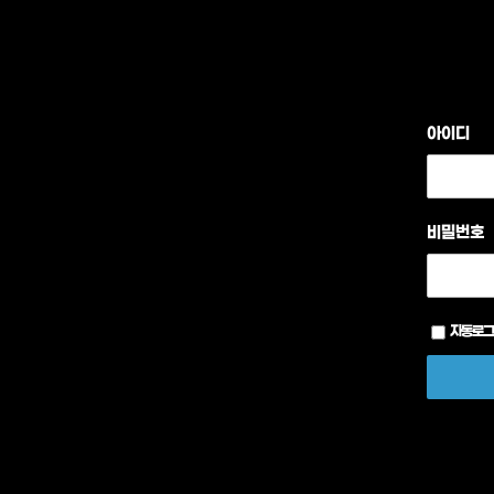
아이디
비밀번호
자동로그