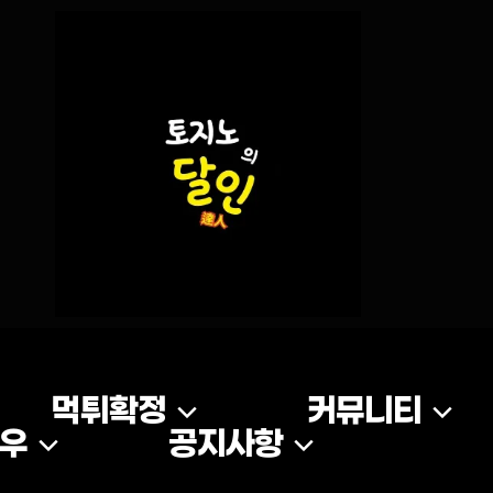
먹튀확정
커뮤니티
우
공지사항