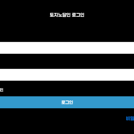
토지노달인 로그인
인
비밀