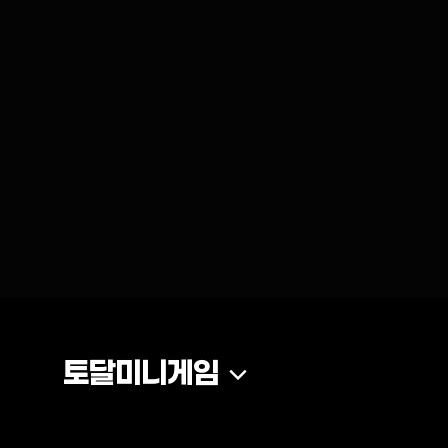
토달미니게임