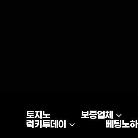
콘
텐
츠
로
건
너
뛰
기
토지노
보증업체
럭키투데이
베팅노하