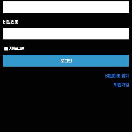
비밀번호
자동로그인
비밀번호 찾기
회원가입