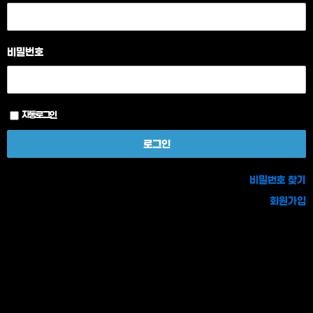
비밀번호
자동로그인
비밀번호 찾기
회원가입