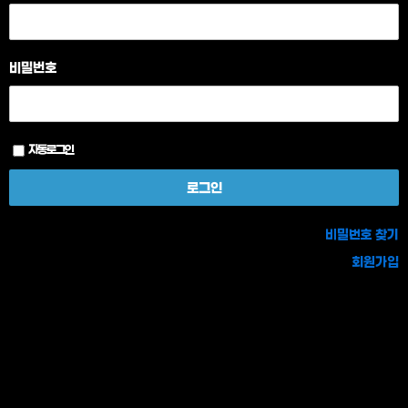
비밀번호
자동로그인
비밀번호 찾기
회원가입