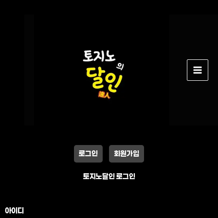
콘
텐
츠
로
건
너
뛰
기
로그인
회원가입
토지노달인 로그인
아이디