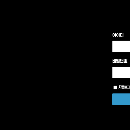
아이디
비밀번호
자동로그