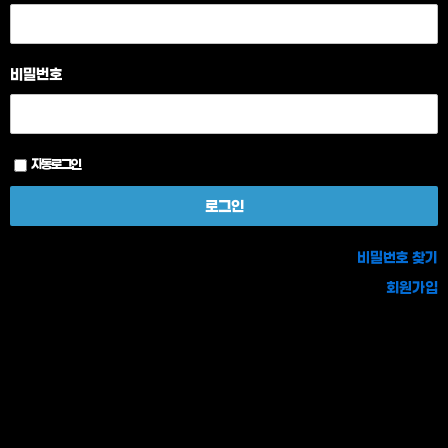
비밀번호
자동로그인
비밀번호 찾기
회원가입