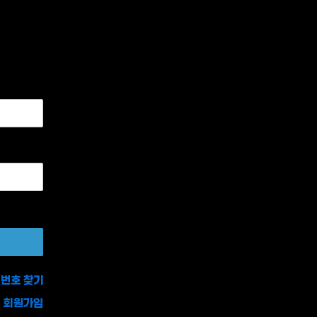
번호 찾기
회원가입