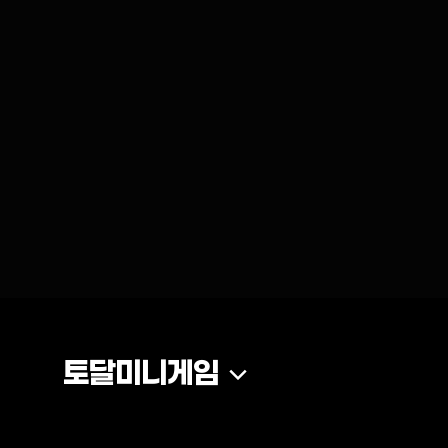
토달미니게임