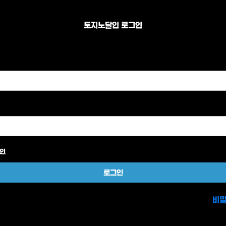
토지노달인 로그인
인
비밀