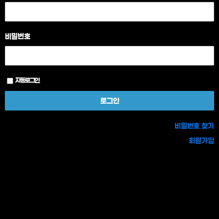
비밀번호
자동로그인
비밀번호 찾기
회원가입