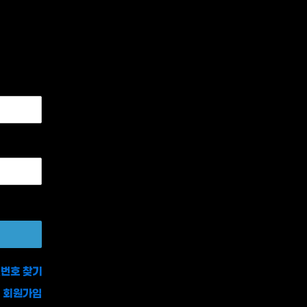
번호 찾기
회원가입