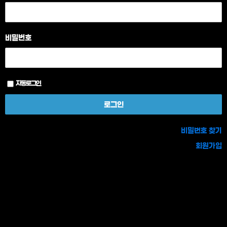
비밀번호
자동로그인
비밀번호 찾기
회원가입