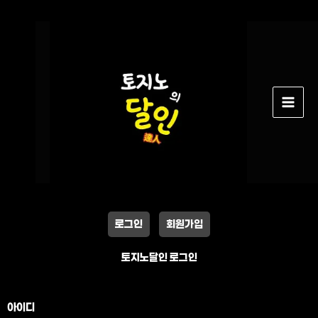
콘
텐
츠
로
건
너
뛰
기
로그인
회원가입
토지노달인 로그인
아이디