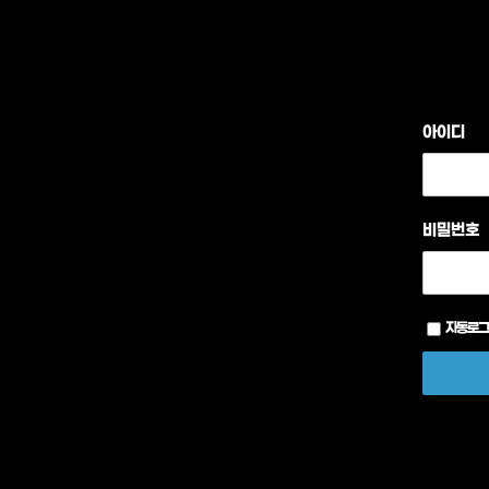
아이디
비밀번호
자동로그