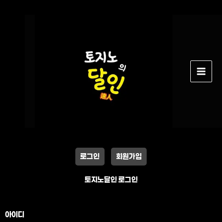
콘
텐
츠
로
건
너
뛰
기
로그인
회원가입
토지노달인 로그인
아이디