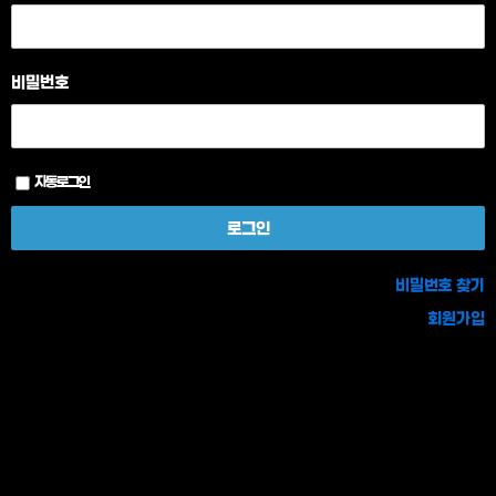
비밀번호
자동로그인
비밀번호 찾기
회원가입