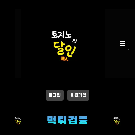
콘
텐
츠
로
건
너
뛰
기
로그인
회원가입