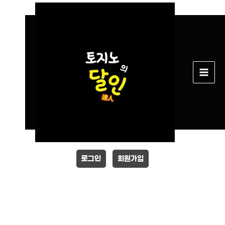
콘
텐
츠
로
건
너
뛰
기
로그인
회원가입