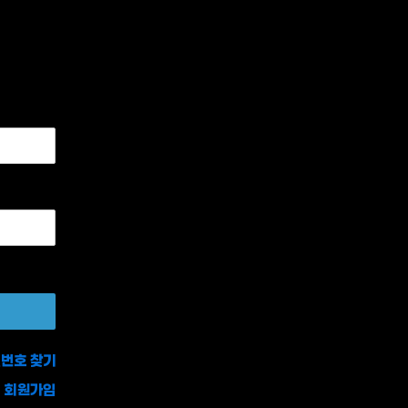
번호 찾기
회원가입