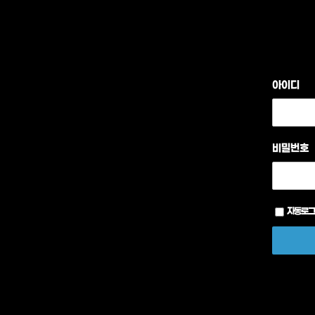
아이디
비밀번호
자동로그